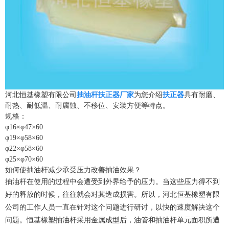
河北恒基橡塑有限公司
抽油杆扶正器厂家
为您介绍
扶正器
具有耐磨、
耐热、耐低温、耐腐蚀、不移位、安装方便等特点。
规格：
φ16×φ47×60
φ19×φ58×60
φ22×φ58×60
φ25×φ70×60
如何使抽油杆减少承受压力改善抽油效果？
抽油杆在使用的过程中会遭受到外界给予的压力。当这些压力得不到
好的释放的时候，往往就会对其造成损害。所以，河北恒基橡塑有限
公司的工作人员一直在针对这个问题进行研讨，以快的速度解决这个
问题。恒基橡塑抽油杆采用金属成型后，油管和抽油杆单元面积所遭