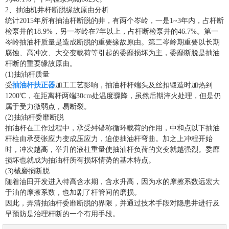
2、抽油机井杆断脱缘故原由分析
统计2015年所有抽油杆断脱的井，有两个岑岭，一是1~3年内，占杆断
检泵井的18.9%，另一岑岭在7年以上，占杆断检泵井的46.7%。第一
岑岭抽油杆质量是造成断脱的重要缘故原由。第二岑岭期重要以长期
腐蚀、高冲次、大交变载荷等引起的委靡损坏为主，委靡断脱是抽油
杆断的重要缘故原由。
(1)抽油杆质量
受
抽油杆扶正器
加工工艺影响，抽油杆杆端头及丝扣锻造时加热到
1200℃，在距离杆两端30cm处温度骤降，虽然后期淬火处理，但是仍
属于受力微弱点，易断裂。
(2)抽油杆委靡断脱
抽油杆在工作过程中，承受舛错称循环载荷的作用，中和点以下抽油
杆柱由承受张应力变成压应力，迫使抽油杆弯曲。加之上冲程开始
时，冲次越高，举升的液柱重量使抽油杆负荷的突变就越强烈。委靡
损坏也就成为抽油杆所有损坏情势的基木特点。
(3)械磨损断脱
随着油田开发进入特高含水期，含水升高，因为水的摩擦系数远宏大
于油的摩擦系数，也加剧了杆管间的磨损。
因此，弄清抽油杆委靡断脱的界限，并通过技术手段对隐患井进行及
早预防是治理杆断的一个有用手段。