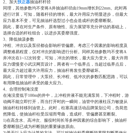
2、加大
扶正器
抽油杆杆径
同理，其他参数均不变将A井抽油杆径由19mm增长到22mm。此时再
进行计算，可知，随着杆径的增长，最大许用应力明显进步，但最大
应力基木不变，可见抽油杆选型过小也会造成杆的委靡断裂。
因此，要在对生产条件、原有物性、应力展望等充分评估的基础上，
选择合适的杆柱组合，以进步其委靡强度。
3、降低抽汲参数
冲程、冲次以及泵径都会影响杆管偏磨。考虑三个因素的影响程度及
调整难易程度，仅对冲次的影响进行分析。同样其他参数均不变将A
井冲次在1~12次转变，可知，冲次的增长，最大应力变大，最大许用
应力缓慢变小武汉网页设计，两者有一个临界点，当超过临界点后，
最大应力超过最大许用应力，抽油杆将发生委靡破坏。
因此，日常管理中，大泵径、长冲程、低冲次的参数匹配思路，可以
有用降低抽油杆承受的最大应力。
4、合理控制淹没度
在淹没度低于100m的井中，上冲程井液不能充满泵筒，下冲程时，游
动阀不能立即打开，而当打开时的一瞬间，油管中的液柱压力敏捷从
抽油杆柱转移到油管上。此时，柱塞高速活动品牌策划公司，负荷忽
然降低，使抽油杆柱受压缩而弯曲，造成杆、管偏磨甚至断裂。
1)在高含水、高冲次、服役时间长等多种因素的综合影响下，抽油杆
委靡断脱已成为杆断脱的重要缘故原由。
2)基于以上应力计算的方法，可以对抽油杆委靡断脱界限判断要做出