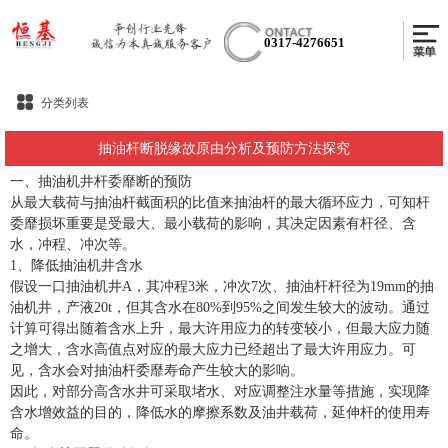
0317-4276651
分类列表
抽油杆断脱缘故原由分析及预防方法探究
一、抽油机井杆委靡断的预防
从最大载荷与抽油杆截面积的比值来抽油杆的最大循环应力，可知杆
委靡损坏重要是受最大、最小载荷的影响，其决定因素有杆径、含
水，冲程、冲次等。
1、降低抽油机井含水
假设一口抽油机井A，其冲程3米，冲次7次、抽油杆杆径为19mm的抽
油机井，产液20t，但其含水在80%到95%之间发生较大的波动。通过
计算可得出随着含水上升，最大许用应力的转变较小，但最大应力随
之增大，含水高值点对应的最大应力已经超出了最大许用应力。可
见，含水会对抽油杆委靡寿命产生较大的影响。
因此，对部分高含水井可采取堵水、对应调整注水量等措施，实现降
含水增效益的目的，降低水的摩擦系数及油井载荷，延伸杆的使用寿
命。