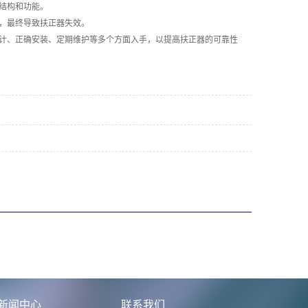
结构和功能。
，最终导致扶正器失效。
计、正确安装、定期维护等多个方面入手，以提高扶正器的可靠性
新闻中心
联系我们