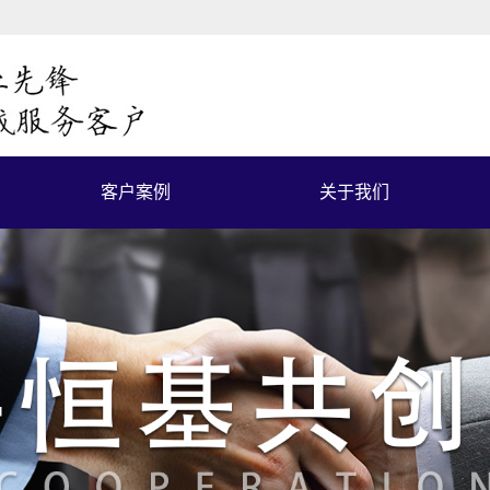
客户案例
关于我们
客户案例
公司简介