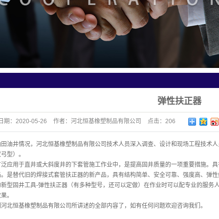
弹性扶正器
日期：
2020-05-26
作者：
河北恒基橡塑制品有限公司
点击：
206
油田油井情况，河北恒基橡塑制品有限公司技术人员深入调查、设计和现场工程技术人
双弓型）。
广泛应用于直井或大斜度井的下套管施工作业中，是提高固井质量的一项重要措施。具
陷。是替代旧的焊接式套管扶正器的新产品，具有结构简单、安全可靠、强度高、弹
的新型固井工具-弹性扶正器（有多种型号，还可以定做）在作业时可以配专业的服务
效果。
们河北恒基橡塑制品有限公司所讲述的全部内容了，如有任何问题欢迎咨询我们。