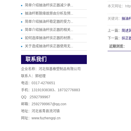
简单介绍抽油杆扶正器减少承...
本文网址：http://
抽油杆断脱缘故原由分析及预...
关键词：
抽油
简单介绍抽油杆稳定器的受力...
简单介绍抽油杆扶正器的相关...
上一篇：
简述
如何选择抽油杆扶正器的材质...
下一篇：
扶正
关于造成抽油杆扶正器使用无...
近期浏览：
联系我们
企业名称：河北恒基橡塑制品有限公司
联系人：郭经理
电话：0317-4276651
手机：13191938383、18732776883
QQ :2592799967
邮箱：2592799967@qq.con
地址：河北省青县流河镇
网址：www.fuzhengqi.cn