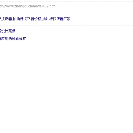
www.fuzhengqi.cn/news/469.html
杆扶正器
,
抽油杆扶正器价格
,
抽油杆扶正器厂家
其设计亮点
器应用两种新模式