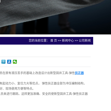
您的当前位置：
首 页
>>
新闻中心
>>
公司新闻
员在原有液压丢手的基础上改造设计出新型固井工具-弹性
扶正器
有起动力小、复位力大等优点， 弹性扶正器全部为冲压编制结构，
性好、现场使用方便等特点。
人员来进行跟踪。这样更加准确、安全的使新型固井工具-弹性扶正器