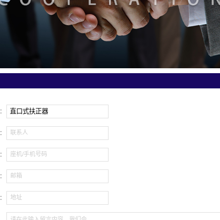
：
联系人
：
座机/手机号码
：
邮箱
：
地址
：
请在此输入留言内容，我们会