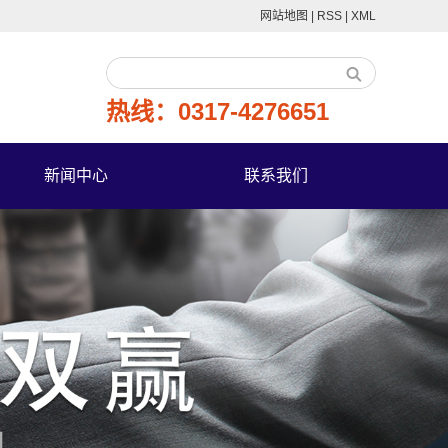
网站地图
|
RSS
|
XML
热线：0317-4276651
新闻中心
联系我们
公司新闻
行业新闻
技术知识