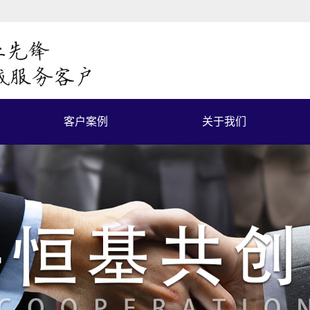
客户案例
关于我们
客户案例
公司简介