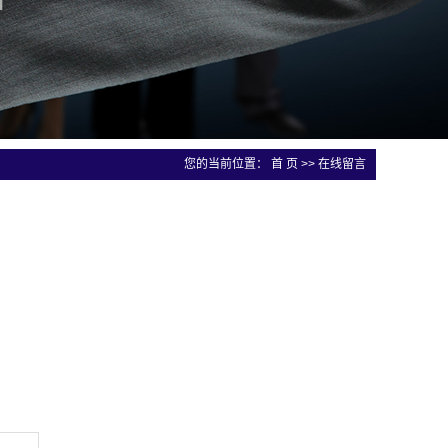
您的当前位置：
首 页
>> 在线留言