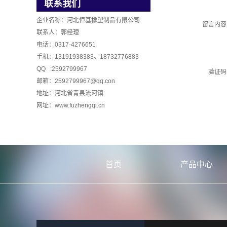
联系我们
企业名称：河北恒基橡塑制品有限公司
留言内容
联系人：郭经理
电话：0317-4276651
手机：13191938383、18732776883
QQ :2592799967
验证码
邮箱：2592799967@qq.con
地址：河北省青县流河镇
网址：www.fuzhengqi.cn
首页
产品中心