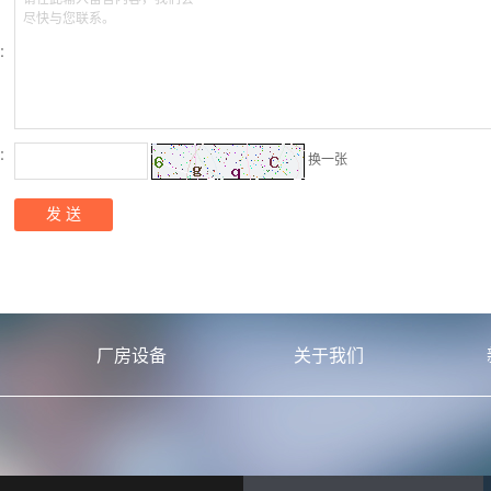
尽快与您联系。
：
：
换一张
厂房设备
关于我们